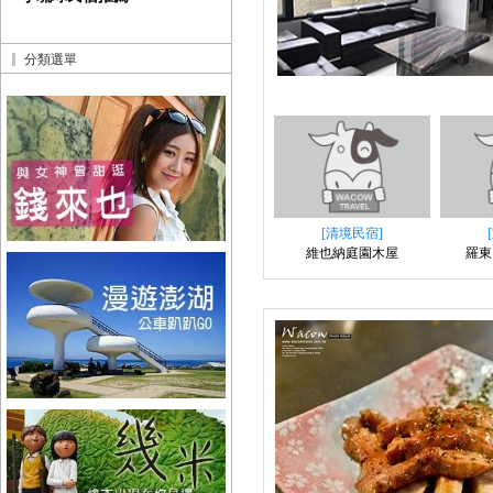
分類選單
[清境民宿]
維也納庭園木屋
羅東